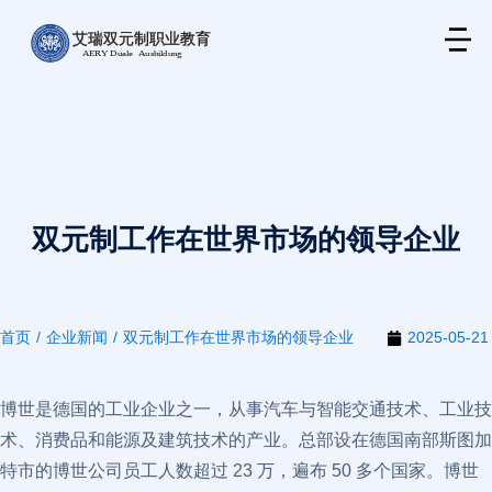
双元制工作在世界市场的领导企业
首页
企业新闻
双元制工作在世界市场的领导企业
2025-05-21
您在这里：
博世是德国的工业企业之一，从事汽车与智能交通技术、工业技
术、消费品和能源及建筑技术的产业。总部设在德国南部斯图加
特市的博世公司员工人数超过 23 万，遍布 50 多个国家。博世