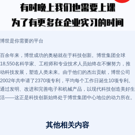
博世是你需要的平台
百余年来，博世成功的奥秘就在于科技创新。博世集团全球
18,550名科学家、工程师和专业技术人员始终在不懈努力，推
动科技发展，塑造人类未来。由于他们的杰出贡献，博世公司
2002年共申请了2370项专利，平均每个工作日诞生10项专利。
通过发明、改进和完善电子和机械产品，以现代科技创造美好生
活——这正是科技创新始终处于博世集团中心地位的动力所在。
其他相关内容