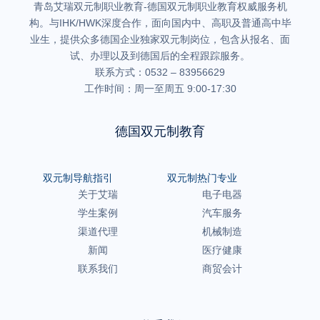
青岛艾瑞双元制职业教育-德国双元制职业教育权威服务机
构。与IHK/HWK深度合作，面向国内中、高职及普通高中毕
业生，提供众多德国企业独家双元制岗位，包含从报名、面
试、办理以及到德国后的全程跟踪服务。
联系方式：0532 – 83956629
工作时间：周一至周五 9:00-17:30
德国双元制教育
双元制导航指引
双元制热门专业
关于艾瑞
电子电器
学生案例
汽车服务
渠道代理
机械制造
新闻
医疗健康
联系我们
商贸会计