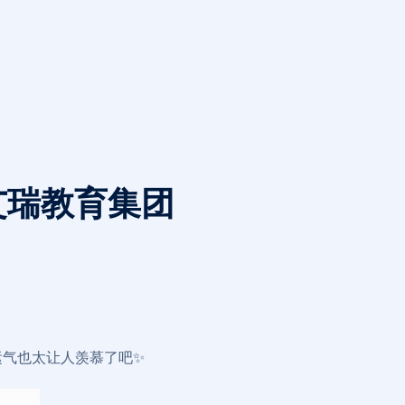
-艾瑞教育集团
这运气也太让人羡慕了吧✨