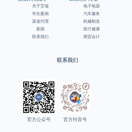
关于艾瑞
电子电器
学生案例
汽车服务
渠道代理
机械制造
新闻
医疗健康
联系我们
商贸会计
联系我们
官方公众号
官方抖音号