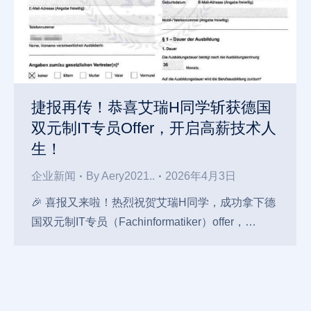
捷报再传！恭喜艾瑞H同学斩获德国
双元制IT专员Offer，开启高薪技术人
生！
企业新闻
By
Aery2021..
2026年4月3日
🎉 喜报又来啦！热烈祝贺艾瑞H同学，成功拿下德
国双元制IT专员（Fachinformatiker）offer，…