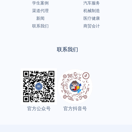
学生案例
汽车服务
渠道代理
机械制造
新闻
医疗健康
联系我们
商贸会计
联系我们
官方公众号
官方抖音号