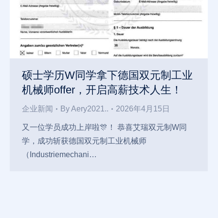
硕士学历W同学拿下德国双元制工业
机械师offer，开启高薪技术人生！
企业新闻
By
Aery2021..
2026年4月15日
又一位学员成功上岸啦🎊！ 恭喜艾瑞双元制W同
学，成功斩获德国双元制工业机械师
（Industriemechani…