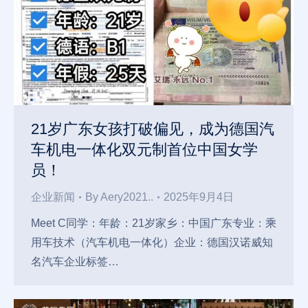
21岁广东女孩打破偏见，成为德国汽
车机电一体化双元制首位中国女学
员！
企业新闻
By
Aery2021..
2025年9月4日
Meet C同学：年龄：21岁家乡：中国广东专业：乘
用车技术（汽车机电一体化）企业：德国汉诺威知
名汽车企业标签…