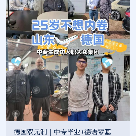
德国双元制｜中专毕业+德语零基