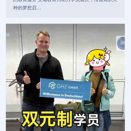
种的梦想启…