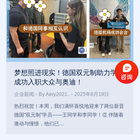
梦想照进现实！德国双元制助力学员
成功入职大众与奥迪！
企业新闻
By
Aery2021..
2025年8月19日
热烈祝贺！本周，我们满怀喜悦地迎来了两位新晋
德国“双元制”学员——王同学和李同学！👏 伴随着
激动与憧憬，他们已…