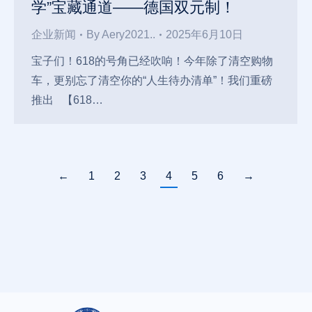
学”宝藏通道——德国双元制！
企业新闻
By
Aery2021..
2025年6月10日
宝子们！618的号角已经吹响！今年除了清空购物
车，更别忘了清空你的“人生待办清单”！我们重磅
推出 【618…
←
1
2
3
4
5
6
→