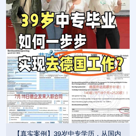
【真实案例】39岁中专学历，从国内