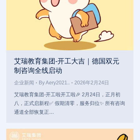
艾瑞教育集团-开工大吉｜德国双元
制咨询全线启动
企业新闻
By
Aery2021..
2026年2月24日
艾瑞教育集团-开工啦开工啦🎉 2月24日，正月初
八，正式启新程✅ 假期清零，服务归位✨ 所有咨询
通道全部恢复正…