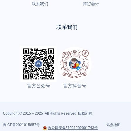
联系我们
商贸会计
联系我们
官方公众号
官方抖音号
Copyright © 2015 – 2025 All Rights Reserved. 版权所有
鲁ICP备2021015857号
站点地图
鲁公网安备37021202001743号