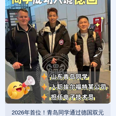
2026年首位！青岛同学通过德国双元