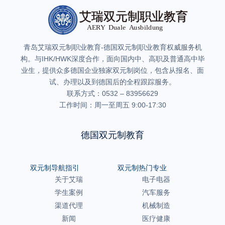
青岛艾瑞双元制职业教育-德国双元制职业教育权威服务机
构。与IHK/HWK深度合作，面向国内中、高职及普通高中毕
业生，提供众多德国企业独家双元制岗位，包含从报名、面
试、办理以及到德国后的全程跟踪服务。
联系方式：0532 – 83956629
工作时间：周一至周五 9:00-17:30
德国双元制教育
双元制导航指引
双元制热门专业
关于艾瑞
电子电器
学生案例
汽车服务
渠道代理
机械制造
新闻
医疗健康