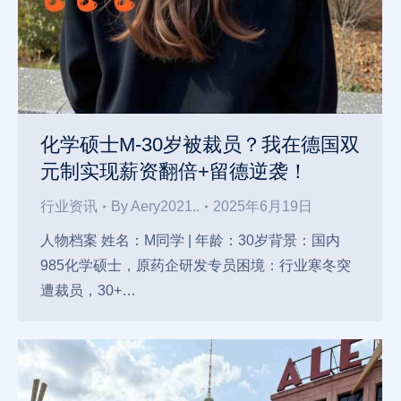
化学硕士M-30岁被裁员？我在德国双
元制实现薪资翻倍+留德逆袭！
行业资讯
By
Aery2021..
2025年6月19日
人物档案 姓名：M同学 | 年龄：30岁背景：国内
985化学硕士，原药企研发专员困境：行业寒冬突
遭裁员，30+…