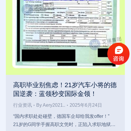
高职毕业别焦虑！21岁汽车小将的德
国逆袭：蓝领秒变国际金领！
行业资讯
By
Aery2021..
2025年6月24日
“国内求职处处碰壁，德国车企却给我发offer！”
21岁的G同学手握高职文凭时，正陷入求职地狱…