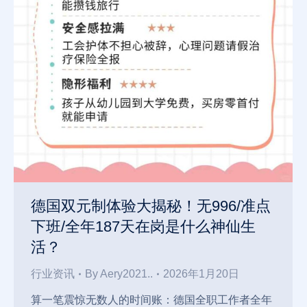
德国双元制体验大揭秘！无996/准点
下班/全年187天在岗是什么神仙生
活？
行业资讯
By
Aery2021..
2026年1月20日
算一笔震惊无数人的时间账：德国全职工作者全年