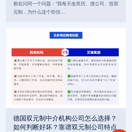
都在问同一个问题：“我每天改简历、搜公司、投双
元制，为什么连个拒信…
德国双元制中介机构公司怎么选择？
如何判断好坏？靠谱双元制公司特点