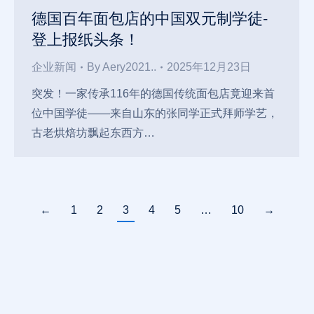
德国百年面包店的中国双元制学徒-
登上报纸头条！
企业新闻
By
Aery2021..
2025年12月23日
突发！一家传承116年的德国传统面包店竟迎来首
位中国学徒——来自山东的张同学正式拜师学艺，
古老烘焙坊飘起东西方…
←
1
2
3
4
5
…
10
→