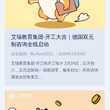
艾瑞教育集团-开工大吉｜德国双元
制咨询全线启动
企业新闻
By
Aery2021..
2026年2月24日
艾瑞教育集团-开工啦开工啦🎉 2月24日，正月初
八，正式启新程✅ 假期清零，服务归位✨ 所有咨询
通道全部恢复正…