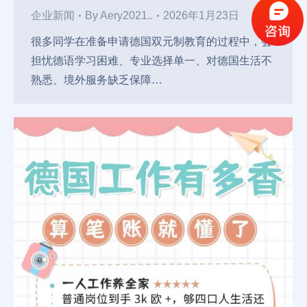
企业新闻
By
Aery2021..
2026年1月23日
很多同学在准备申请德国双元制教育的过程中，会
担忧德语学习困难、专业选择单一、对德国生活不
熟悉、境外服务缺乏保障…