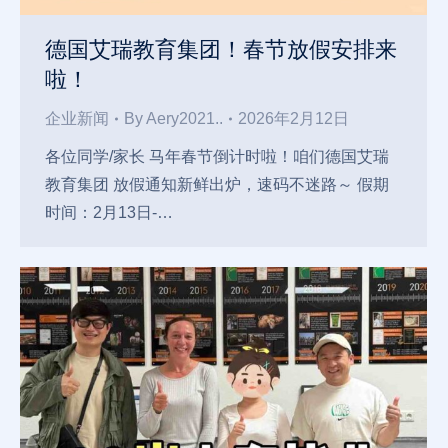
德国艾瑞教育集团！春节放假安排来
啦！
企业新闻
By
Aery2021..
2026年2月12日
各位同学/家长 马年春节倒计时啦！咱们德国艾瑞
教育集团 放假通知新鲜出炉，速码不迷路～ 假期
时间：2月13日-…