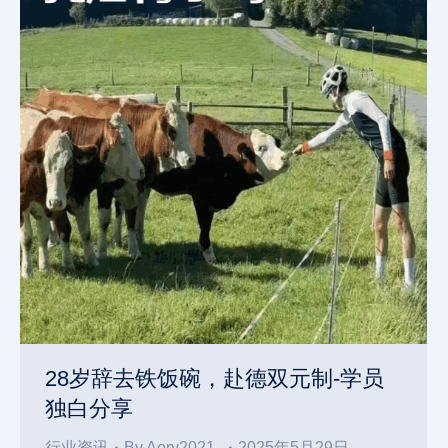
28岁辞去铁饭碗，赴德双元制-学员
独白分享
行业资讯
By
Aery2021..
2025年5月29日