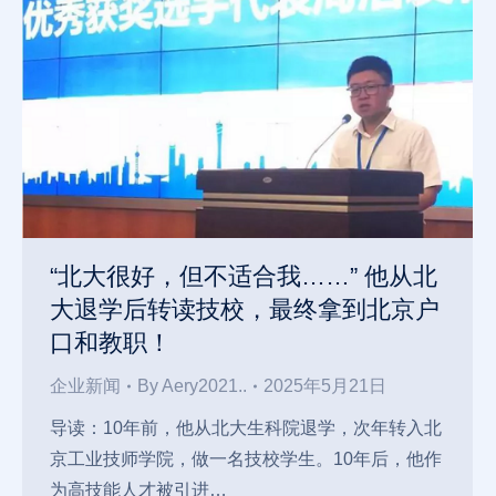
“北大很好，但不适合我……” 他从北
大退学后转读技校，最终拿到北京户
口和教职！
企业新闻
By
Aery2021..
2025年5月21日
导读：10年前，他从北大生科院退学，次年转入北
京工业技师学院，做一名技校学生。10年后，他作
为高技能人才被引进…