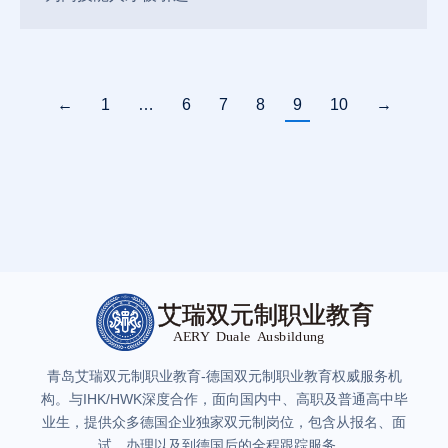
←
1
…
6
7
8
9
10
→
青岛艾瑞双元制职业教育-德国双元制职业教育权威服务机
构。与IHK/HWK深度合作，面向国内中、高职及普通高中毕
业生，提供众多德国企业独家双元制岗位，包含从报名、面
试、办理以及到德国后的全程跟踪服务。