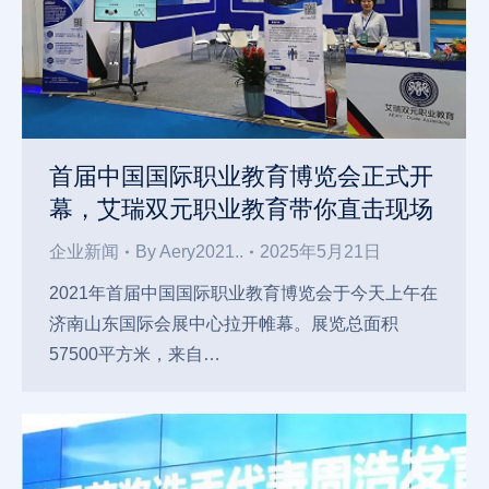
首届中国国际职业教育博览会正式开
幕，艾瑞双元职业教育带你直击现场
企业新闻
By
Aery2021..
2025年5月21日
2021年首届中国国际职业教育博览会于今天上午在
济南山东国际会展中心拉开帷幕。展览总面积
57500平方米，来自…