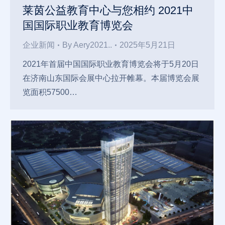
莱茵公益教育中心与您相约 2021中
国国际职业教育博览会
企业新闻
By
Aery2021..
2025年5月21日
2021年首届中国国际职业教育博览会将于5月20日
在济南山东国际会展中心拉开帷幕。本届博览会展
览面积57500…