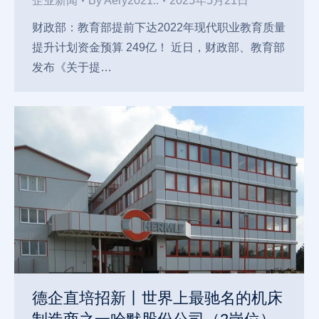
企业新闻
By
Aery2021..
2025年5月21日
财政部：教育部提前下达2022年现代职业教育质量
提升计划资金预算 249亿！ 近日，财政部、教育部
发布《关于提…
德企直培招新丨世界上最驰名的机床