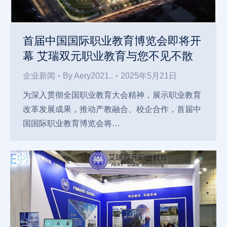
首届中国国际职业教育博览会即将开
幕 艾瑞双元职业教育与您不见不散
企业新闻
By
Aery2021..
2025年5月21日
为深入贯彻全国职业教育大会精神，展示职业教育
改革发展成果，推动产教融合、校企合作，首届中
国国际职业教育博览会将…